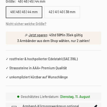
Größe:
49 | 46 | 45 | 44 mm
49 | 46 | 45 | 44 mm
42 | 41 | 40 | 38 mm
Nicht sicher welche Größe?
🎉
Jetzt sparen
:
4Std 59Min 3Sek
gültig
3 Armbänder aus dem Shop wählen, nur 2 zahlen!
✓ rostfreier & hochpolierter Edelstahl (SAE 316L)
✓ Strasssteine in AAA+ Premium Qualität
✓ unkompliziert kürzbar auf Wunschlänge
Geschätztes Lieferdatum:
Dienstag, 11. August
Armband-Kürzungswerkzeug optional