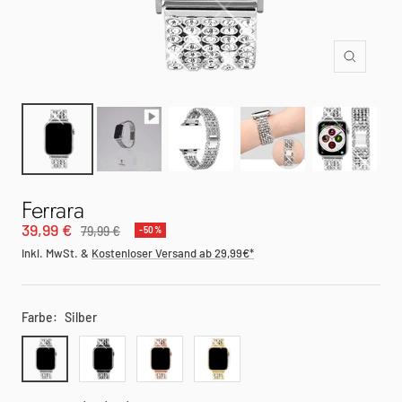
Zoom
Ferrara
Angebotspreis
39,99 €
Regulärer
79,99 €
-50%
Preis
Inkl. MwSt. &
Kostenloser Versand ab 29,99€*
Farbe:
Silber
Silber
Schwarz
Rotgold
Gold