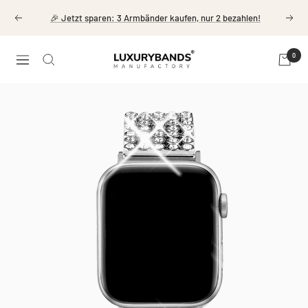
Direkt
🎉 Jetzt sparen: 3 Armbänder kaufen, nur 2 bezahlen!
Zurück
Weit
zum
Inhalt
LuxuryBands
0
Navigation